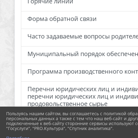
Горячие линии
Форма обратной связи
Часто задаваемые вопросы родителе
Муниципальный порядок обеспече
Программа производственного кон
Перечни юридических лиц и индиви
перечни юридических лиц и индиви
продовольственное сырье
Пользуясь нашим сайтом, вы соглашаетесь с политикой обра
персональных данных а также с тем что наш веб-сайт и друг
Нормативные документы по органи
подключенные к веб-сайту сторонние сервисы используют co
"Госуслуги", "PRO.Культура", "Спутник аналитика".