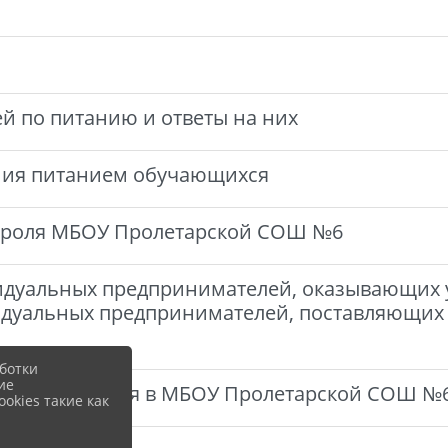
й по питанию и ответы на них
ния питанием обучающихся
троля МБОУ Пролетарской СОШ №6
дуальных предпринимателей, оказывающих у
дуальных предпринимателей, поставляющих
ботки
ие
зации питания в МБОУ Пролетарской СОШ №
okies такие как