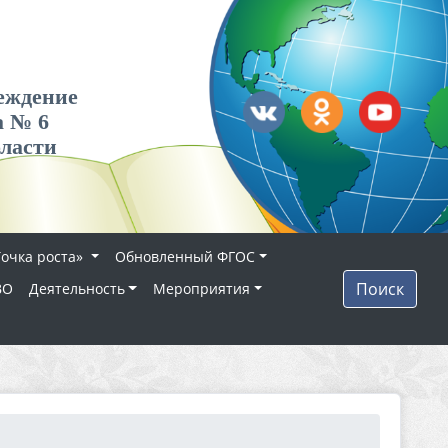
еждение
а № 6
бласти
Точка роста»
Обновленный ФГОС
Поиск
ВО
Деятельность
Мероприятия