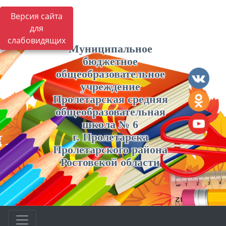
Версия сайта
для
слабовидящих
Муниципальное
бюджетное
общеобразовательное
учреждение
Пролетарская средняя
общеобразовательная
школа № 6
г. Пролетарска
Пролетарского района
Ростовской области