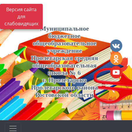
Версия сайта
для
слабовидящих
Муниципальное
бюджетное
общеобразовательное
учреждение
Пролетарская средняя
общеобразовательная
школа № 6
г. Пролетарска
Пролетарского района
Ростовской области