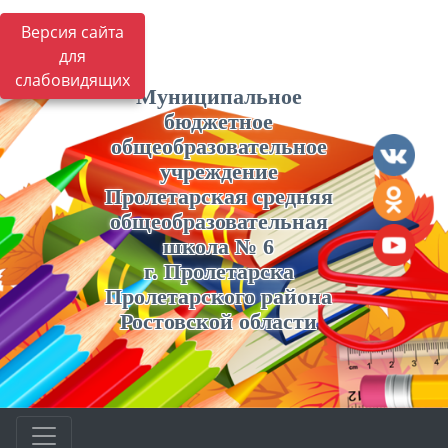
Версия сайта
для
слабовидящих
Муниципальное
бюджетное
общеобразовательное
учреждение
Пролетарская средняя
общеобразовательная
школа № 6
г. Пролетарска
Пролетарского района
Ростовской области