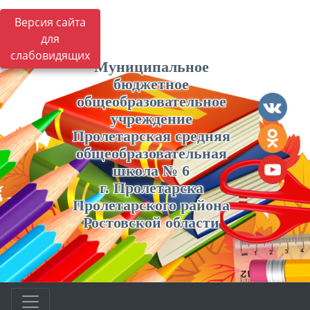
Версия сайта
для
слабовидящих
Муниципальное
бюджетное
общеобразовательное
учреждение
Пролетарская средняя
общеобразовательная
школа № 6
г. Пролетарска
Пролетарского района
Ростовской области