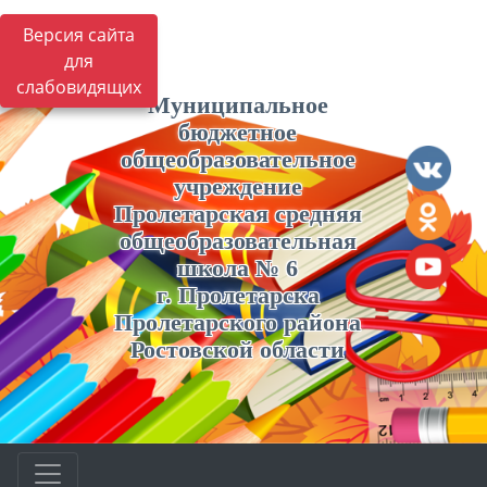
Версия сайта
для
слабовидящих
Муниципальное
бюджетное
общеобразовательное
учреждение
Пролетарская средняя
общеобразовательная
школа № 6
г. Пролетарска
Пролетарского района
Ростовской области