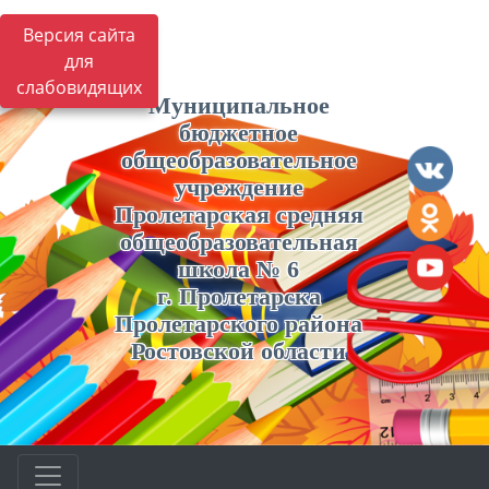
Версия сайта
для
слабовидящих
Муниципальное
бюджетное
общеобразовательное
учреждение
Пролетарская средняя
общеобразовательная
школа № 6
г. Пролетарска
Пролетарского района
Ростовской области