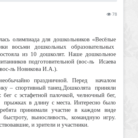
78
лась олимпиада для дошкольников «Весёлые
ики восьми дошкольных образовательных
остояла из 10 дошколят. Наше дошкольное
питанников подготовительной (вос-ль Исаева
ос-ль Новикова И.А.).
обычайно праздничной. Перед началом
инку – спортивный танец.Дошколята приняли
 бег с эстафетной палочкой, челночный бег,
, прыжках в длину с места. Интересно было
ебята принимали участие в каждом виде
, быстроту, выносливость, командную игру.
твовавшие, и зрители и участники.