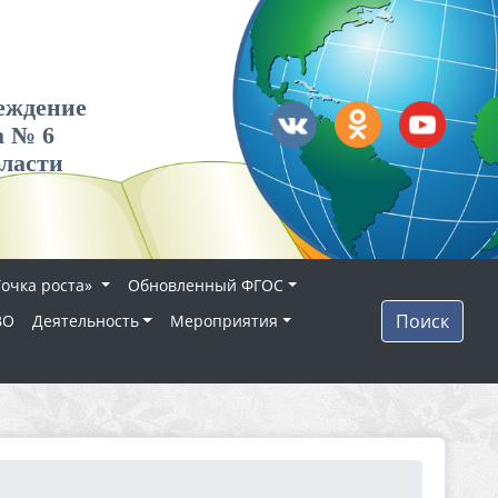
еждение
а № 6
бласти
Точка роста»
Обновленный ФГОС
Поиск
ВО
Деятельность
Мероприятия